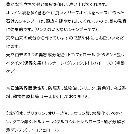
豊かな泡立ちで髪と頭皮を優しく洗い上げてくれます。
オレイン酸を多く含む体に良いオリーブオイルをベースに作った
石けんシャンプーは、頭皮を健やかにしてくれますので、髪の発育
に効果的です。（リンスのいらないシャンプーです）
天然由来の成分から作っていますので顔や体にもお使いいただ
けます。
天然由来の3つの美容成分配合：トコフェロール（ビタミンE含）、
ベタイン（保湿効果）トルナーレ（グルコシルトレハロース）（毛髪
ケア）
※石油系界面活性剤、防腐剤、鉱物油、シリコン、着色料、合成香
料、動物性原料等は一切使用しておりません。
【成分】水、グリセリン、オリーブ油、ラウリン酸、水酸化K、ベタイ
ン、クエン酸K、トルナーレ（グルコシルトレハロース・加水分解水
添デンプン）、トコフェロール