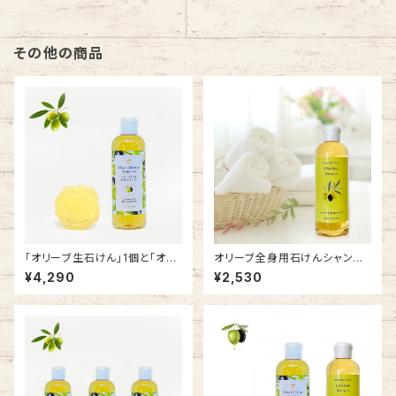
その他の商品
「オリーブ生石けん」1個と「オリ
オリーブ全身用石けんシャンプ
ーブ石けんシャンプー」1本
ー340g
¥4,290
¥2,530