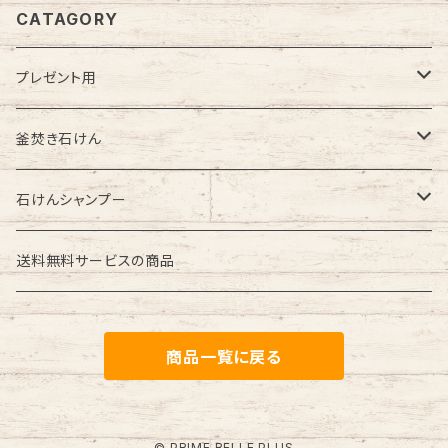
CATAGORY
プレゼント用
釜焚き石けん
釜焚き石けん
石けんシャンプー
オリーブ石けん（無添加）
石けんシャンプー
送料無料サービス中
オリーブ石けん（ラベンダーの香り）
オリーブ石けんシャンプー（無添加）
送料無料サービスの商品
送料割引サービス中
オリーブ石けん（ハチミツ入り）
オリーブ石けんシャンプー（ラベンダーの香り）
商品一覧に戻る
薔薇の形
オリーブ石けんシャンプー（ハチミツ入り）
オーガニック
オリーブ＆アボカド石けんシャンプー
© PRIME BELLE PLUS