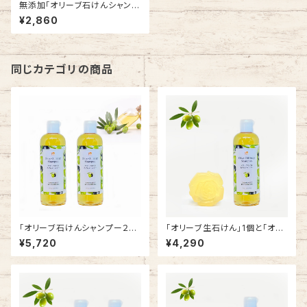
無添加「オリーブ石けんシャンプ
ー」
¥2,860
同じカテゴリの商品
「オリーブ石けんシャンプー２本
「オリーブ生石けん」1個と「オリ
セット」
ーブ石けんシャンプー」1本
¥5,720
¥4,290