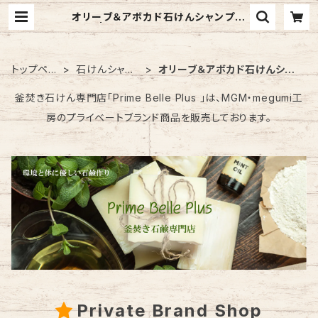
オリーブ＆アボカド石けんシャンプー
| PRIME BELLE PLUS
トップペー
石けんシャン
オリーブ＆アボカド石けんシャ
ジ
プー
ンプー
釜焚き石けん専門店「Prime Belle Plus 」は、MGM・megumi工
房のプライベートブランド商品を販売しております。
Private Brand Shop