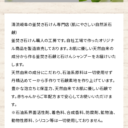
清流岐阜の釜焚き石けん専門店（肌にやさしい自然派石
鹸）
釜焚き石けん職人の工房です。自社工場で作ったオリジナ
ル商品を製造直売しております。お肌に優しい天然由来の
成分から作る釜焚き石鹸と石けんシャンプーをお届けいた
します。
天然由来の成分にこだわり、石油系原料は一切使用せず
丹精込めて一から手作りで石鹸素地を作り上げています。
豊かな泡立ちと保湿力、天然由来でお肌に優しい石鹸で
す。赤ちゃんからご年配方まで安心してお使いいただけま
す。
※石油系界面活性剤、着色料、合成香料、防腐剤、鉱物油、
動物性原料、シリコン等は一切使用しておりません。