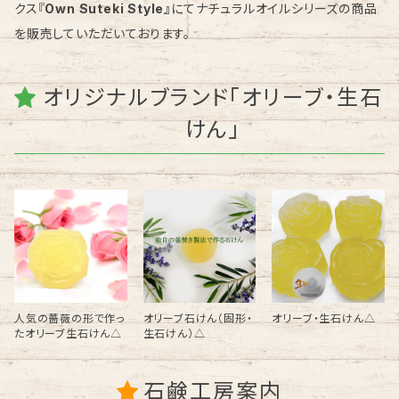
クス『
Own Suteki Style』
にてナチュラルオイルシリーズの商品
を販売していただいております。
オリジナルブランド「オリーブ・生石
けん」
人気の薔薇の形で作っ
オリーブ石けん（固形・
オリーブ・生石けん△
たオリーブ生石けん△
生石けん）△
石鹸工房案内