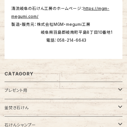
清流岐阜の石けん工房のホームページ：
https://mgm-
megumi.com/
製造・販売元：株式会社MGM・megumi工房
岐阜県羽島郡岐南町平島8丁目10番地1
電話：058-214-6643
CATAGORY
プレゼント用
釜焚き石けん
釜焚き石けん
石けんシャンプー
オリーブ石けん（無添加）
石けんシャンプー