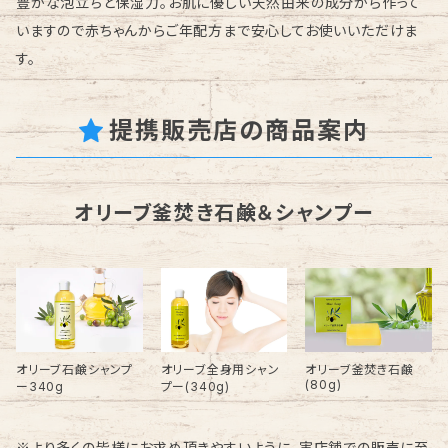
豊かな泡立ちと保湿力。お肌に優しい天然由来の成分から作って
いますので赤ちゃんからご年配方まで安心してお使いいただけま
す。
提携販売店の商品案内
オリーブ釜焚き石鹸＆シャンプー
オリーブ石鹸シャンプ
オリーブ全身用シャン
オリーブ釜焚き石鹸
(80g)
ー340g
プー(340g)
※より多くの皆様にお求め頂きやすいように、実店舗での販売に至