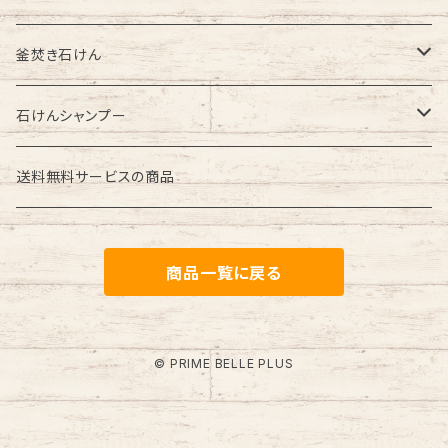
釜焚き石けん
釜焚き石けん
石けんシャンプー
オリーブ石けん（無添加）
石けんシャンプー
送料無料サービス中
オリーブ石けん（ラベンダーの香り）
オリーブ石けんシャンプー（無添加）
送料無料サービスの商品
送料割引サービス中
オリーブ石けん（ハチミツ入り）
オリーブ石けんシャンプー（ラベンダーの香り）
商品一覧に戻る
薔薇の形
オリーブ石けんシャンプー（ハチミツ入り）
オーガニック
オリーブ＆アボカド石けんシャンプー
© PRIME BELLE PLUS
オーガニック