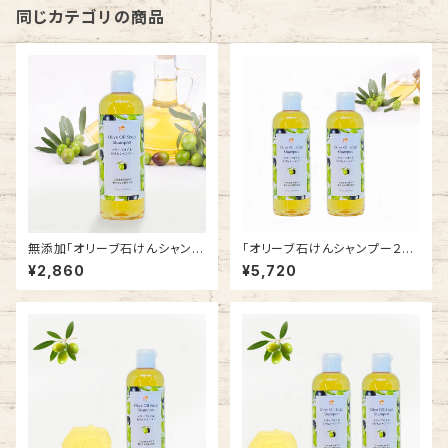
同じカテゴリの商品
無添加「オリーブ石けんシャンプ
「オリーブ石けんシャンプー２本
ー」
セット」
¥2,860
¥5,720